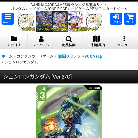
BANDAI CARDGAMES専門シングル通販サイト
ガンダムカードゲーム/ONE PIECEカードゲーム/デジモンカードゲーム
メニュー
ログイン
カート
カテゴリ
マイページ
商品検索
ご利用案内
メニュー
ホーム
>
ガンダムカードゲーム
>
[β版]リミテッドBOX Ver.β
>
シェンロンガンダム
シェンロンガンダム
[
Ver.β/C
]