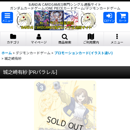
BANDAI CARDGAMES専門シングル通販サイト
ガンダムカードゲーム/ONE PIECEカードゲーム/デジモンカードゲーム
メニュー
ログイン
カート
カテゴリ
マイページ
商品検索
ご利用案内
メニュー
ホーム
>
デジモンカードゲーム
>
プロモーションカード(イラスト違い)
>
城之崎有紗
城之崎有紗
[
PRパラレル
]