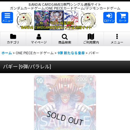
BANDAI CARDGAMES専門シングル通販サイト
ガンダムカードゲーム/ONE PIECEカードゲーム/デジモンカードゲーム
メニュー
ログイン
カート
カテゴリ
マイページ
商品検索
ご利用案内
メニュー
ホーム
>
ONE PIECEカードゲーム
>
9弾 新たなる皇帝
>
バギー
バギー
[
9弾/パラレル
]