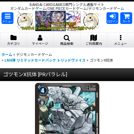
BANDAI CARDGAMES専門シングル通販サイト
ガンダムカードゲーム/ONE PIECEカードゲーム/デジモンカードゲーム
メニュー
ログイン
カート
カテゴリ
マイページ
商品検索
ご利用案内
メニュー
ホーム
>
デジモンカードゲーム
>
LM4弾 リミテッドカードパック トリッドヴァイス
>
ゴツモンX抗体
ゴツモンX抗体
[
PRパラレル
]