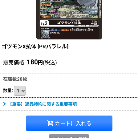
ゴツモンX抗体
[
PRパラレル
]
180
販売価格
:
(税込)
円
在庫数28枚
数量
:
【重要】返品特約に関する重要事項
カートに入れる