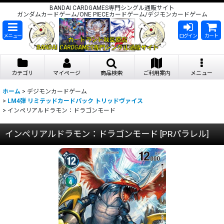
BANDAI CARDGAMES専門シングル通販サイト
ガンダムカードゲーム/ONE PIECEカードゲーム/デジモンカードゲーム
メニュー
ログイン
カート
カテゴリ
マイページ
商品検索
ご利用案内
メニュー
ホーム
>
デジモンカードゲーム
>
LM4弾 リミテッドカードパック トリッドヴァイス
>
インペリアルドラモン：ドラゴンモード
インペリアルドラモン：ドラゴンモード
[
PRパラレル
]