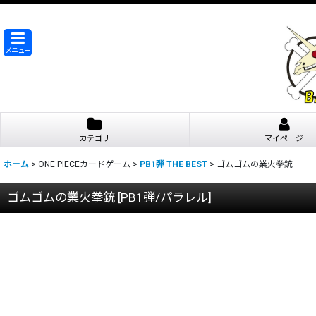
メニュー
カテゴリ
マイページ
ホーム
>
ONE PIECEカードゲーム
>
PB1弾 THE BEST
>
ゴムゴムの業火拳銃
ゴムゴムの業火拳銃
[
PB1弾/パラレル
]