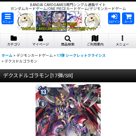
BANDAI CARDGAMES専門シングル通販サイト
ガンダムカードゲーム/ONE PIECEカードゲーム/デジモンカードゲーム
メニュー
ログイン
カート
カテゴリ
マイページ
商品検索
ご利用案内
メニュー
ホーム
>
デジモンカードゲーム
>
17弾 シークレットクライシス
>
デクスドルゴラモン
デクスドルゴラモン
[
17弾/SR
]