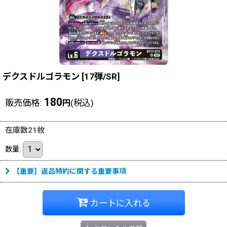
デクスドルゴラモン
[
17弾/SR
]
180
販売価格
:
(税込)
円
在庫数21枚
数量
:
【重要】返品特約に関する重要事項
カートに入れる