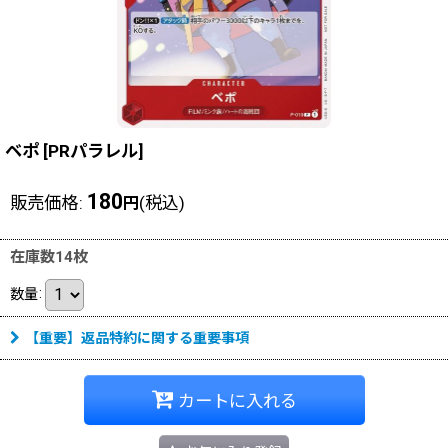
ベポ
[
PRパラレル
]
180
販売価格
:
(税込)
円
在庫数14枚
数量
:
【重要】返品特約に関する重要事項
カートに入れる