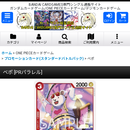
BANDAI CARDGAMES専門シングル通販サイト
ガンダムカードゲーム/ONE PIECEカードゲーム/デジモンカードゲーム
メニュー
ログイン
カート
カテゴリ
マイページ
商品検索
ご利用案内
メニュー
ホーム
>
ONE PIECEカードゲーム
>
プロモーションカード(スタンダードバトルパック)
>
ベポ
ベポ
[
PRパラレル
]