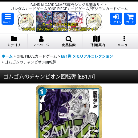
BANDAI CARDGAMES専門シングル通販サイト
ガンダムカードゲーム/ONE PIECEカードゲーム/デジモンカードゲーム
メニュー
ログイン
カート
カテゴリ
マイページ
商品検索
ご利用案内
メニュー
ホーム
>
ONE PIECEカードゲーム
>
EB1弾 メモリアルコレクション
>
ゴムゴムのチャンピオン回転弾
ゴムゴムのチャンピオン回転弾
[
EB1/R
]