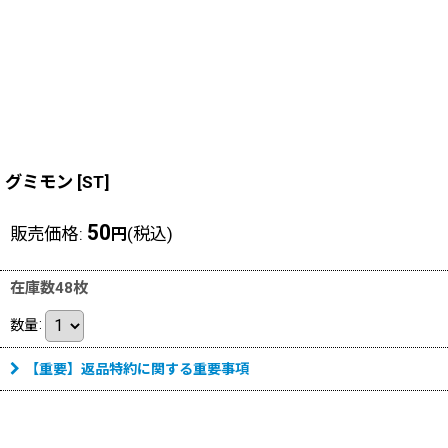
グミモン
[
ST
]
50
販売価格
:
(税込)
円
在庫数48枚
数量
:
【重要】返品特約に関する重要事項