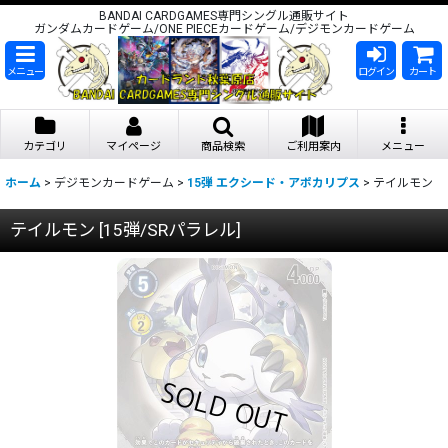
BANDAI CARDGAMES専門シングル通販サイト
ガンダムカードゲーム/ONE PIECEカードゲーム/デジモンカードゲーム
メニュー
ログイン
カート
カテゴリ
マイページ
商品検索
ご利用案内
メニュー
ホーム
>
デジモンカードゲーム
>
15弾 エクシード・アポカリプス
>
テイルモン
テイルモン
[
15弾/SRパラレル
]