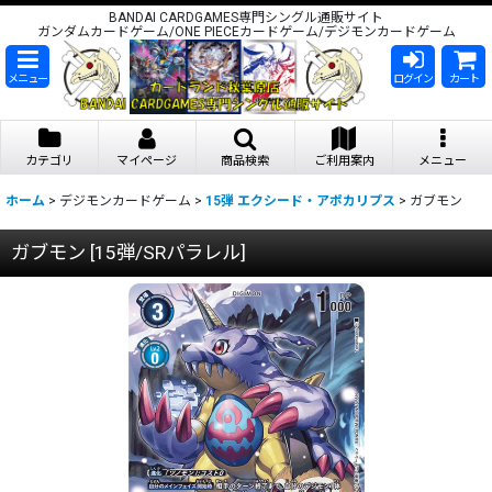
BANDAI CARDGAMES専門シングル通販サイト
ガンダムカードゲーム/ONE PIECEカードゲーム/デジモンカードゲーム
メニュー
ログイン
カート
カテゴリ
マイページ
商品検索
ご利用案内
メニュー
ホーム
>
デジモンカードゲーム
>
15弾 エクシード・アポカリプス
>
ガブモン
ガブモン
[
15弾/SRパラレル
]