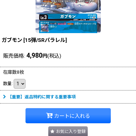
ガブモン
[
15弾/SRパラレル
]
4,980
販売価格
:
(税込)
円
在庫数8枚
数量
:
【重要】返品特約に関する重要事項
カートに入れる
お気に入り登録