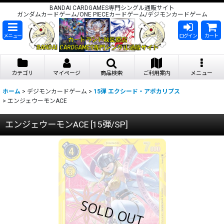
BANDAI CARDGAMES専門シングル通販サイト
ガンダムカードゲーム/ONE PIECEカードゲーム/デジモンカードゲーム
メニュー
ログイン
カート
カテゴリ
マイページ
商品検索
ご利用案内
メニュー
ホーム
>
デジモンカードゲーム
>
15弾 エクシード・アポカリプス
>
エンジェウーモンACE
エンジェウーモンACE
[
15弾/SP
]