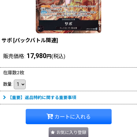
サボ
[
パックバトル関連
]
17,980
販売価格
:
(税込)
円
在庫数2枚
数量
:
【重要】返品特約に関する重要事項
カートに入れる
お気に入り登録