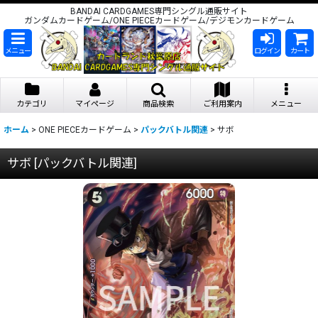
BANDAI CARDGAMES専門シングル通販サイト
ガンダムカードゲーム/ONE PIECEカードゲーム/デジモンカードゲーム
メニュー
ログイン
カート
カテゴリ
マイページ
商品検索
ご利用案内
メニュー
ホーム
>
ONE PIECEカードゲーム
>
パックバトル関連
>
サボ
サボ
[
パックバトル関連
]