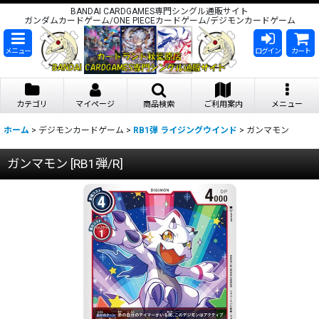
BANDAI CARDGAMES専門シングル通販サイト
ガンダムカードゲーム/ONE PIECEカードゲーム/デジモンカードゲーム
メニュー
ログイン
カート
カテゴリ
マイページ
商品検索
ご利用案内
メニュー
ホーム
>
デジモンカードゲーム
>
RB1弾 ライジングウインド
>
ガンマモン
ガンマモン
[
RB1弾/R
]