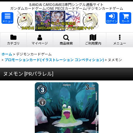
BANDAI CARDGAMES専門シングル通販サイト
ガンダムカードゲーム/ONE PIECEカードゲーム/デジモンカードゲーム
メニュー
ログイン
カート
カテゴリ
マイページ
商品検索
ご利用案内
メニュー
ホーム
>
デジモンカードゲーム
>
プロモーションカード(イラストレーション コンペティション)
>
ヌメモン
ヌメモン
[
PRパラレル
]