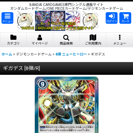
BANDAI CARDGAMES専門シングル通販サイト
ガンダムカードゲーム/ONE PIECEカードゲーム/デジモンカードゲーム
メニュー
ログイン
カート
カテゴリ
マイページ
商品検索
ご利用案内
メニュー
ホーム
>
デジモンカードゲーム
>
8弾 ニューヒーロー
>
ギガデス
ギガデス
[
8弾/R
]