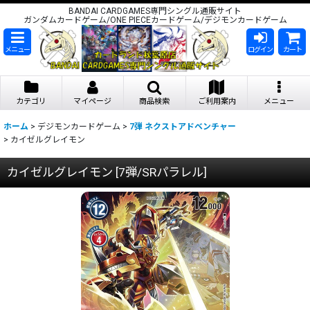
BANDAI CARDGAMES専門シングル通販サイト
ガンダムカードゲーム/ONE PIECEカードゲーム/デジモンカードゲーム
メニュー
ログイン
カート
カテゴリ
マイページ
商品検索
ご利用案内
メニュー
ホーム
>
デジモンカードゲーム
>
7弾 ネクストアドベンチャー
>
カイゼルグレイモン
カイゼルグレイモン
[
7弾/SRパラレル
]