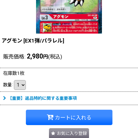
アグモン
[
EX1弾/パラレル
]
2,980
販売価格
:
(税込)
円
在庫数1枚
数量
:
【重要】返品特約に関する重要事項
カートに入れる
お気に入り登録