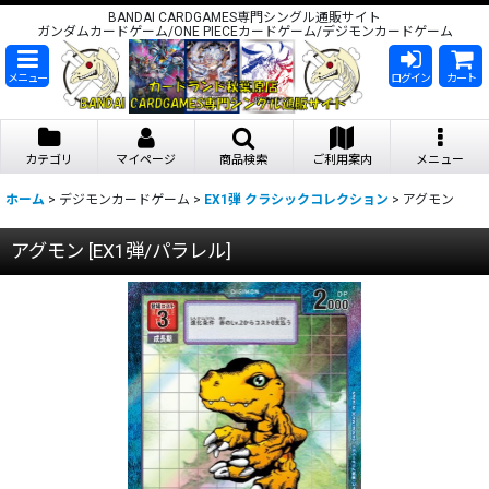
BANDAI CARDGAMES専門シングル通販サイト
ガンダムカードゲーム/ONE PIECEカードゲーム/デジモンカードゲーム
メニュー
ログイン
カート
カテゴリ
マイページ
商品検索
ご利用案内
メニュー
ホーム
>
デジモンカードゲーム
>
EX1弾 クラシックコレクション
>
アグモン
アグモン
[
EX1弾/パラレル
]