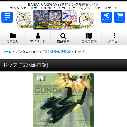
BANDAI CARDGAMES専門シングル通販サイト
ガンダムカードゲーム/ONE PIECEカードゲーム/デジモンカードゲーム
メニュー
ログイン
カート
カテゴリ
マイページ
商品検索
ご利用案内
メニュー
ホーム
>
ガンダムウォー
>
TS2 爆炎の決闘場
>
ドップ
ドップ
[
TS2/緑-再録
]