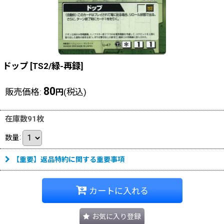
ドップ
[
TS2/緑-再録
]
80
販売価格
:
(税込)
円
在庫数91枚
数量
:
【重要】返品特約に関する重要事項
カートに入れる
お気に入り登録