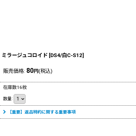
ミラージュコロイド
[
DS4/白C-S12
]
80
販売価格
:
(税込)
円
在庫数16枚
数量
:
【重要】返品特約に関する重要事項