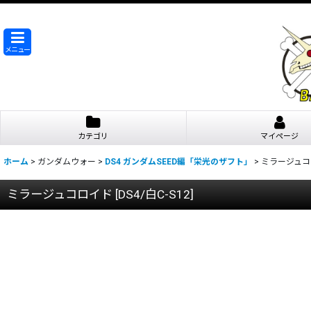
メニュー
カテゴリ
マイページ
ホーム
>
ガンダムウォー
>
DS4 ガンダムSEED編「栄光のザフト」
>
ミラージュコ
ミラージュコロイド
[
DS4/白C-S12
]