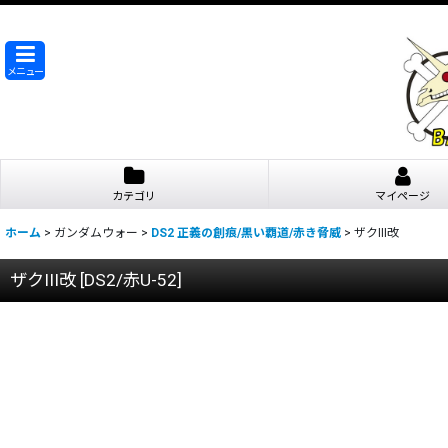
メニュー
カテゴリ
マイページ
ホーム
>
ガンダムウォー
>
DS2 正義の創痕/黒い覇道/赤き脅威
>
ザクIII改
ザクIII改
[
DS2/赤U-52
]