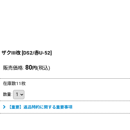
ザクIII改
[
DS2/赤U-52
]
80
販売価格
:
(税込)
円
在庫数11枚
数量
:
【重要】返品特約に関する重要事項