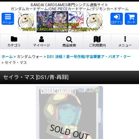
BANDAI CARDGAMES専門シングル通販サイト
ガンダムカードゲーム/ONE PIECEカードゲーム/デジモンカードゲーム
メニュー
ログイン
カート
カテゴリ
マイページ
商品検索
ご利用案内
メニュー
ホーム
>
ガンダムウォー
>
DS1 決戦！星一号作戦/宇宙要塞ア・バオア・クー
>
セイラ・マス
セイラ・マス
[
DS1/青-再録
]