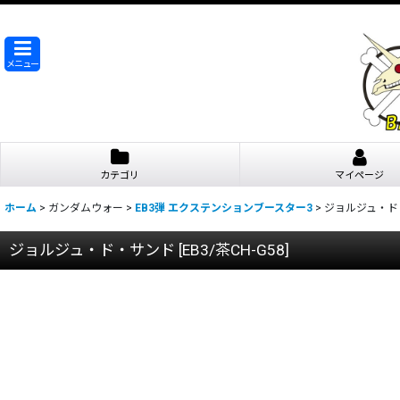
メニュー
カテゴリ
マイページ
ホーム
>
ガンダムウォー
>
EB3弾 エクステンションブースター3
>
ジョルジュ・ド
ジョルジュ・ド・サンド
[
EB3/茶CH-G58
]