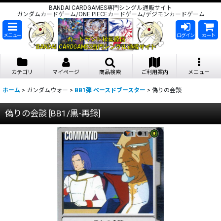
BANDAI CARDGAMES専門シングル通販サイト
ガンダムカードゲーム/ONE PIECEカードゲーム/デジモンカードゲーム
メニュー
ログイン
カート
カテゴリ
マイページ
商品検索
ご利用案内
メニュー
ホーム
>
ガンダムウォー
>
BB1弾 ベースドブースター
>
偽りの会談
偽りの会談
[
BB1/黒-再録
]