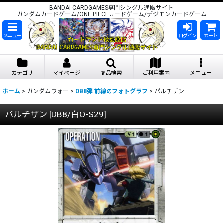
BANDAI CARDGAMES専門シングル通販サイト
ガンダムカードゲーム/ONE PIECEカードゲーム/デジモンカードゲーム
メニュー
ログイン
カート
カテゴリ
マイページ
商品検索
ご利用案内
メニュー
ホーム
>
ガンダムウォー
>
DB8弾 前線のフォトグラフ
>
パルチザン
パルチザン
[
DB8/白O-S29
]