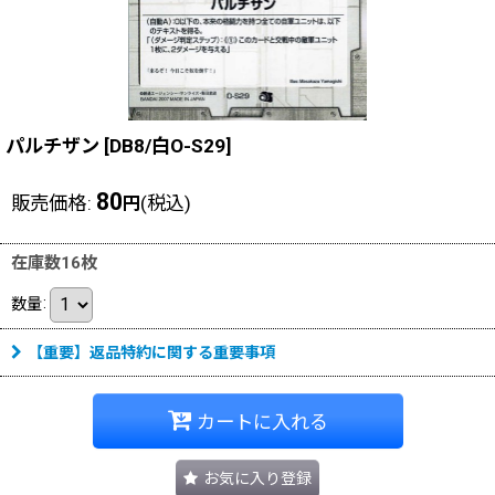
パルチザン
[
DB8/白O-S29
]
80
販売価格
:
(税込)
円
在庫数16枚
数量
:
【重要】返品特約に関する重要事項
カートに入れる
お気に入り登録