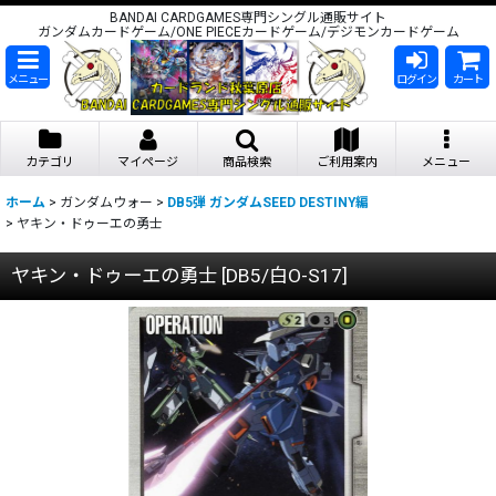
BANDAI CARDGAMES専門シングル通販サイト
ガンダムカードゲーム/ONE PIECEカードゲーム/デジモンカードゲーム
メニュー
ログイン
カート
カテゴリ
マイページ
商品検索
ご利用案内
メニュー
ホーム
>
ガンダムウォー
>
DB5弾 ガンダムSEED DESTINY編
>
ヤキン・ドゥーエの勇士
ヤキン・ドゥーエの勇士
[
DB5/白O-S17
]