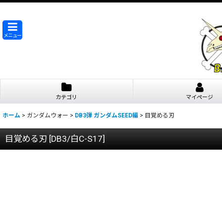
メニュー
カテゴリ
マイページ
ホーム
>
ガンダムウォー
>
DB3弾 ガンダムSEED編
>
目覚める刃
目覚める刃
[
DB3/白C-S17
]