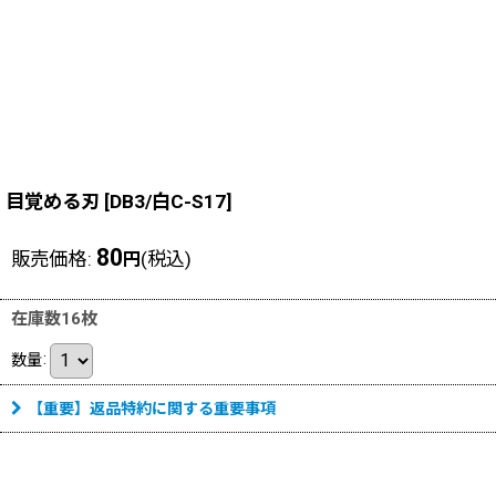
目覚める刃
[
DB3/白C-S17
]
80
販売価格
:
(税込)
円
在庫数16枚
数量
:
【重要】返品特約に関する重要事項