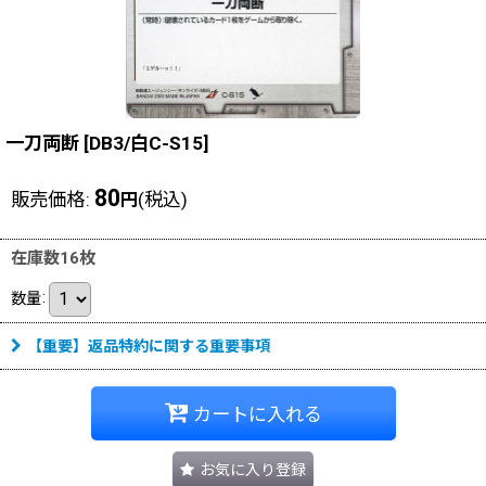
一刀両断
[
DB3/白C-S15
]
80
販売価格
:
(税込)
円
在庫数16枚
数量
:
【重要】返品特約に関する重要事項
カートに入れる
お気に入り登録