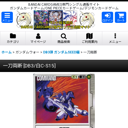
BANDAI CARDGAMES専門シングル通販サイト
ガンダムカードゲーム/ONE PIECEカードゲーム/デジモンカードゲーム
メニュー
ログイン
カート
カテゴリ
マイページ
商品検索
ご利用案内
メニュー
ホーム
>
ガンダムウォー
>
DB3弾 ガンダムSEED編
>
一刀両断
一刀両断
[
DB3/白C-S15
]