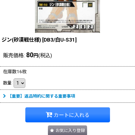
ジン(砂漠戦仕様)
[
DB3/白U-S31
]
80
販売価格
:
(税込)
円
在庫数16枚
数量
:
【重要】返品特約に関する重要事項
カートに入れる
お気に入り登録