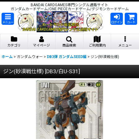
BANDAI CARDGAMES専門シングル通販サイト
ガンダムカードゲーム/ONE PIECEカードゲーム/デジモンカードゲーム
メニュー
ログイン
カート
カテゴリ
マイページ
商品検索
ご利用案内
メニュー
ホーム
>
ガンダムウォー
>
DB3弾 ガンダムSEED編
>
ジン(砂漠戦仕様)
ジン(砂漠戦仕様)
[
DB3/白U-S31
]