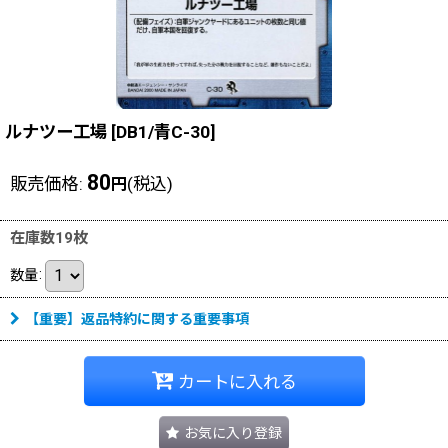
ルナツー工場
[
DB1/青C-30
]
80
販売価格
:
(税込)
円
在庫数19枚
数量
:
【重要】返品特約に関する重要事項
カートに入れる
お気に入り登録