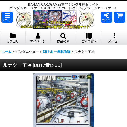
BANDAI CARDGAMES専門シングル通販サイト
ガンダムカードゲーム/ONE PIECEカードゲーム/デジモンカードゲーム
メニュー
ログイン
カート
カテゴリ
マイページ
商品検索
ご利用案内
メニュー
ホーム
>
ガンダムウォー
>
DB1弾 一年戦争編
>
ルナツー工場
ルナツー工場
[
DB1/青C-30
]