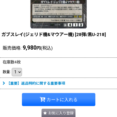
ガブスレイ(ジェリド機&マウアー機)
[
28弾/黒U-218
]
9,980
販売価格
:
(税込)
円
在庫数4枚
数量
:
【重要】返品特約に関する重要事項
カートに入れる
お気に入り登録