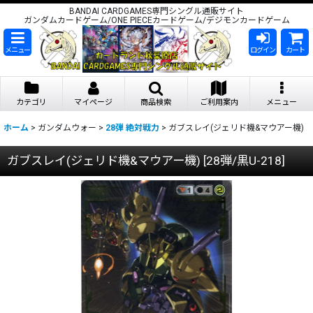
BANDAI CARDGAMES専門シングル通販サイト
ガンダムカードゲーム/ONE PIECEカードゲーム/デジモンカードゲーム
メニュー
ログイン
カート
カテゴリ
マイページ
商品検索
ご利用案内
メニュー
ホーム
>
ガンダムウォー
>
28弾 絶対戦力
>
ガブスレイ(ジェリド機&マウアー機)
ガブスレイ(ジェリド機&マウアー機)
[
28弾/黒U-218
]