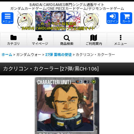
BANDAI CARDGAMES専門シングル通販サイト
ガンダムカードゲーム/ONE PIECEカードゲーム/デジモンカードゲーム
メニュー
ログイン
カート
カテゴリ
マイページ
商品検索
ご利用案内
メニュー
ホーム
>
ガンダムウォー
>
27弾 雷鳴の使徒
>
カクリコン・カクーラー
カクリコン・カクーラー
[
27弾/黒CH-106
]