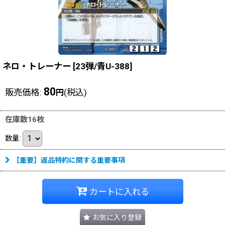
ネロ・トレーナー
[
23弾/青U-388
]
80
販売価格
:
(税込)
円
在庫数16枚
数量
:
【重要】返品特約に関する重要事項
カートに入れる
お気に入り登録