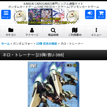
BANDAI CARDGAMES専門シングル通販サイト
ガンダムカードゲーム/ONE PIECEカードゲーム/デジモンカードゲーム
メニュー
ログイン
カート
カテゴリ
マイページ
商品検索
ご利用案内
メニュー
ホーム
>
ガンダムウォー
>
23弾 栄光の戦史
>
ネロ・トレーナー
ネロ・トレーナー
[
23弾/青U-388
]