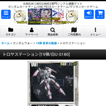
BANDAI CARDGAMES専門シングル通販サイト
ガンダムカードゲーム/ONE PIECEカードゲーム/デジモンカードゲーム
メニュー
ログイン
カート
カテゴリ
マイページ
商品検索
ご利用案内
メニュー
ホーム
>
ガンダムウォー
>
19弾 変革の叛旗
>
トロヤステーション
トロヤステーション
[
19弾/白U-S180
]