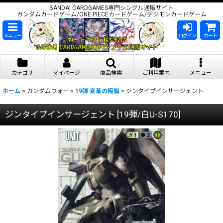
BANDAI CARDGAMES専門シングル通販サイト
ガンダムカードゲーム/ONE PIECEカードゲーム/デジモンカードゲーム
メニュー
ログイン
カート
カテゴリ
マイページ
商品検索
ご利用案内
メニュー
ホーム
>
ガンダムウォー
>
19弾 変革の叛旗
>
ジンタイプインサージェント
ジンタイプインサージェント
[
19弾/白U-S170
]