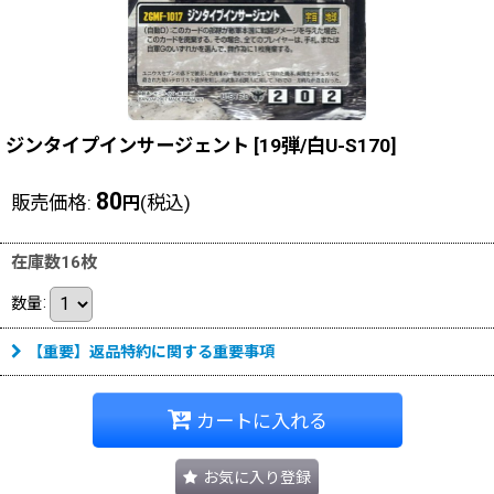
ジンタイプインサージェント
[
19弾/白U-S170
]
80
販売価格
:
(税込)
円
在庫数16枚
数量
:
【重要】返品特約に関する重要事項
カートに入れる
お気に入り登録