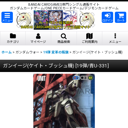
BANDAI CARDGAMES専門シングル通販サイト
ガンダムカードゲーム/ONE PIECEカードゲーム/デジモンカードゲーム
メニュー
ログイン
カート
カテゴリ
マイページ
商品検索
ご利用案内
メニュー
ホーム
>
ガンダムウォー
>
19弾 変革の叛旗
>
ガンイージ(ケイト・ブッシュ機)
ガンイージ(ケイト・ブッシュ機)
[
19弾/青U-331
]