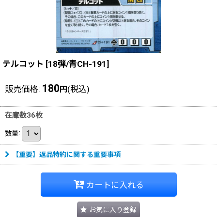
テルコット
[
18弾/青CH-191
]
180
販売価格
:
(税込)
円
在庫数36枚
数量
:
【重要】返品特約に関する重要事項
カートに入れる
お気に入り登録