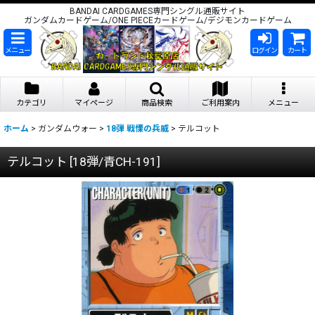
BANDAI CARDGAMES専門シングル通販サイト
ガンダムカードゲーム/ONE PIECEカードゲーム/デジモンカードゲーム
メニュー
ログイン
カート
カテゴリ
マイページ
商品検索
ご利用案内
メニュー
ホーム
>
ガンダムウォー
>
18弾 戦慄の兵威
>
テルコット
テルコット
[
18弾/青CH-191
]