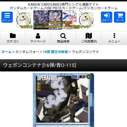
BANDAI CARDGAMES専門シングル通販サイト
ガンダムカードゲーム/ONE PIECEカードゲーム/デジモンカードゲーム
メニュー
ログイン
カート
カテゴリ
マイページ
商品検索
ご利用案内
メニュー
ホーム
>
ガンダムウォー
>
16弾 覇王の紋章
>
ウェポンコンテナ
ウェポンコンテナ
[
16弾/青O-115
]