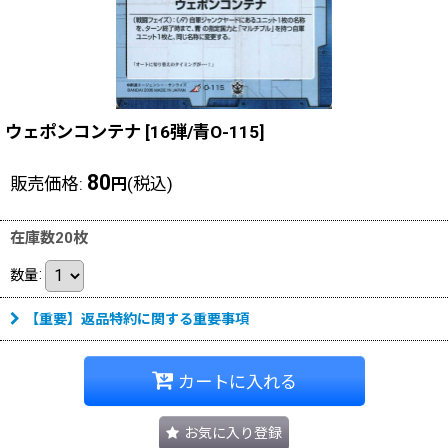
ウェポンコンテナ
[
16弾/青O-115
]
80
販売価格
:
(税込)
円
在庫数20枚
数量
:
【重要】返品特約に関する重要事項
カートに入れる
お気に入り登録