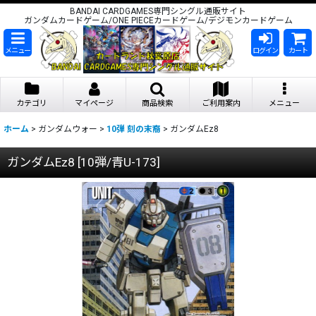
BANDAI CARDGAMES専門シングル通販サイト
ガンダムカードゲーム/ONE PIECEカードゲーム/デジモンカードゲーム
メニュー
ログイン
カート
カテゴリ
マイページ
商品検索
ご利用案内
メニュー
ホーム
>
ガンダムウォー
>
10弾 刻の末裔
>
ガンダムEz8
ガンダムEz8
[
10弾/青U-173
]