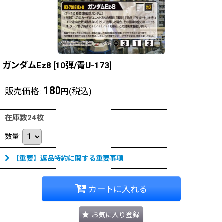
ガンダムEz8
[
10弾/青U-173
]
180
販売価格
:
(税込)
円
在庫数24枚
数量
:
【重要】返品特約に関する重要事項
カートに入れる
お気に入り登録