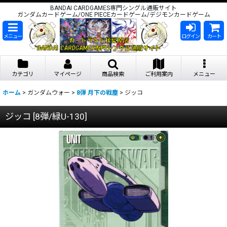
BANDAI CARDGAMES専門シングル通販サイト
ガンダムカードゲーム/ONE PIECEカードゲーム/デジモンカードゲーム
メニュー
ログイン
カート
カテゴリ
マイページ
商品検索
ご利用案内
メニュー
ホーム
>
ガンダムウォー
>
8弾 月下の戦塵
>
ジッコ
ジッコ
[
8弾/緑U-130
]