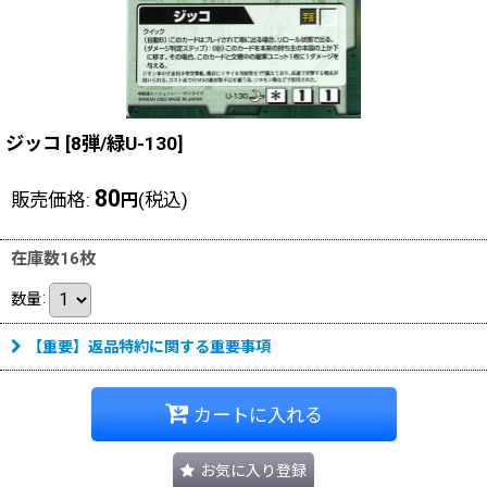
ジッコ
[
8弾/緑U-130
]
80
販売価格
:
(税込)
円
在庫数16枚
数量
:
【重要】返品特約に関する重要事項
カートに入れる
お気に入り登録