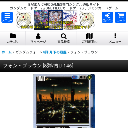
BANDAI CARDGAMES専門シングル通販サイト
ガンダムカードゲーム/ONE PIECEカードゲーム/デジモンカードゲーム
メニュー
ログイン
カート
カテゴリ
マイページ
商品検索
ご利用案内
メニュー
ホーム
>
ガンダムウォー
>
8弾 月下の戦塵
>
フォン・ブラウン
フォン・ブラウン
[
8弾/青U-146
]