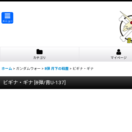
メニュー
カテゴリ
マイページ
ホーム
>
ガンダムウォー
>
8弾 月下の戦塵
>
ビギナ・ギナ
ビギナ・ギナ
[
8弾/青U-137
]