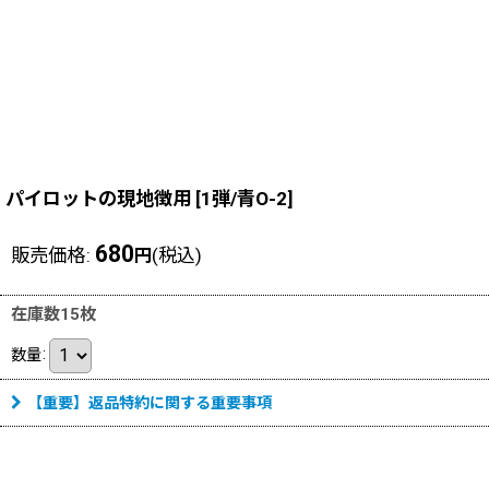
パイロットの現地徴用
[
1弾/青O-2
]
680
販売価格
:
(税込)
円
在庫数15枚
数量
:
【重要】返品特約に関する重要事項