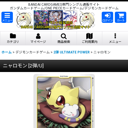
BANDAI CARDGAMES専門シングル通販サイト
ガンダムカードゲーム/ONE PIECEカードゲーム/デジモンカードゲーム
メニュー
ログイン
カート
カテゴリ
マイページ
商品検索
ご利用案内
メニュー
ホーム
>
デジモンカードゲーム
>
2弾 ULTIMATE POWER
>
ニャロモン
ニャロモン
[
2弾/U
]