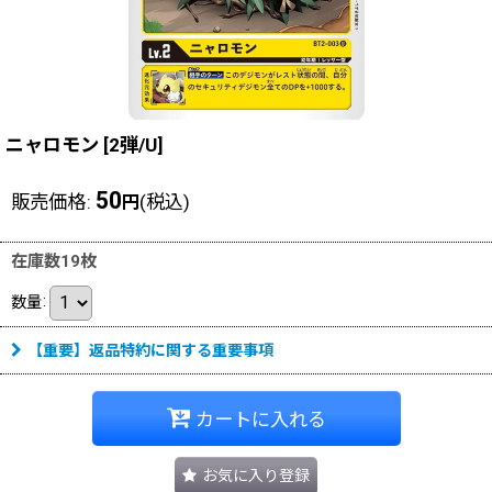
ニャロモン
[
2弾/U
]
50
販売価格
:
(税込)
円
在庫数19枚
数量
:
【重要】返品特約に関する重要事項
カートに入れる
お気に入り登録