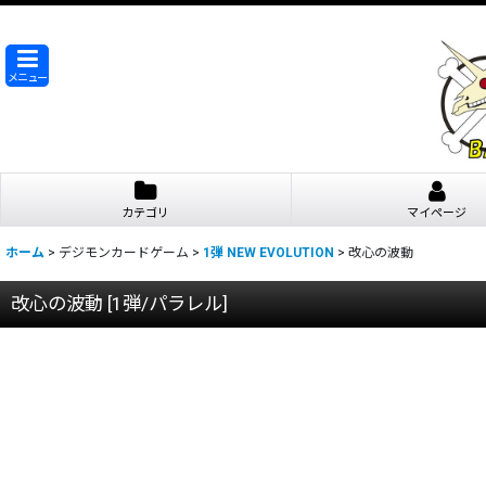
メニュー
カテゴリ
マイページ
ホーム
>
デジモンカードゲーム
>
1弾 NEW EVOLUTION
>
改心の波動
改心の波動
[
1弾/パラレル
]