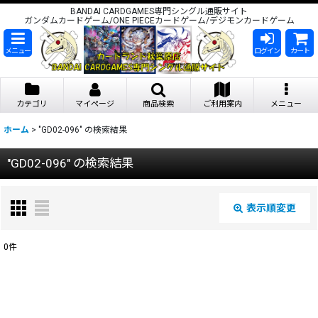
BANDAI CARDGAMES専門シングル通販サイト
ガンダムカードゲーム/ONE PIECEカードゲーム/デジモンカードゲーム
メニュー
ログイン
カート
カテゴリ
マイページ
商品検索
ご利用案内
メニュー
ホーム
>
"GD02-096"
の
検索結果
"GD02-096"
の
検索結果
表示順変更
閉じる
0
件
商品検索
:
表示数
: