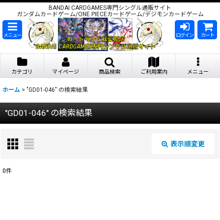
BANDAI CARDGAMES専門シングル通販サイト
ガンダムカードゲーム/ONE PIECEカードゲーム/デジモンカードゲーム
メニュー
ログイン
カート
カテゴリ
マイページ
商品検索
ご利用案内
メニュー
ホーム
>
"GD01-046"
の
検索結果
"GD01-046"
の
検索結果
表示順変更
閉じる
0
件
商品検索
:
表示数
: