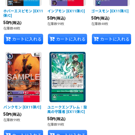
ホバーエスピモン
[
EX11
インプモン
[
EX11弾/C
]
ゴースモン
[
EX11弾/C
]
弾/C
]
50
50
(税込)
(税込)
円
円
50
(税込)
円
在庫数99枚
在庫数48枚
在庫数48枚
カートに入れる
カートに入れる
カートに入れる
パンクモン
[
EX11弾/C
]
ユニークエンブレム：旋
風の守護者
[
EX11弾/C
]
50
(税込)
円
50
(税込)
円
在庫数99枚
在庫数99枚