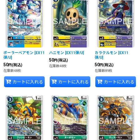
並び順
:
絞り込む
ポーラーベアモン
[
EX11
ハニモン
[
EX11弾/U
]
カラクルモン
[
EX11
弾/U
]
弾/U
]
50
(税込)
円
50
50
(税込)
(税込)
円
円
在庫数48枚
在庫数48枚
在庫数89枚
カートに入れる
カートに入れる
カートに入れる