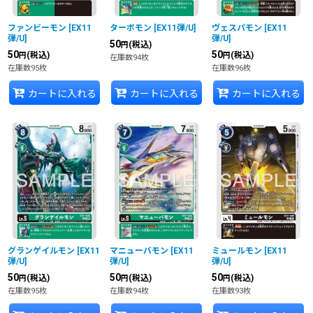
ファンビーモン
[
EX11
ターボモン
[
EX11弾/U
]
ヴェスパモン
[
EX11
弾/U
]
弾/U
]
50
(税込)
円
50
50
(税込)
(税込)
円
円
在庫数94枚
在庫数95枚
在庫数96枚
カートに入れる
カートに入れる
カートに入れる
グランゲイルモン
[
EX11
マニューバモン
[
EX11
ミュールモン
[
EX11
弾/U
]
弾/U
]
弾/U
]
50
50
50
(税込)
(税込)
(税込)
円
円
円
在庫数95枚
在庫数94枚
在庫数93枚