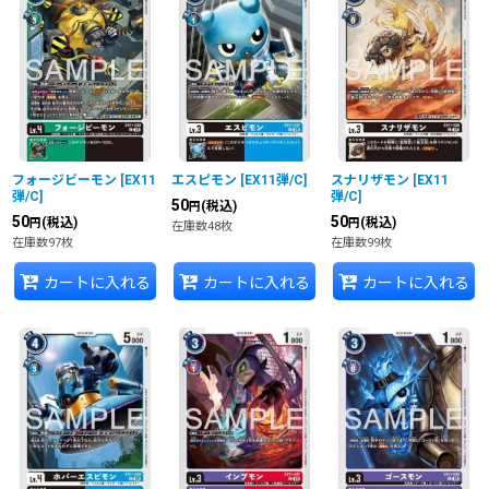
フォージビーモン
[
EX11
エスピモン
[
EX11弾/C
]
スナリザモン
[
EX11
弾/C
]
弾/C
]
50
(税込)
円
50
50
(税込)
(税込)
円
円
在庫数48枚
在庫数97枚
在庫数99枚
カートに入れる
カートに入れる
カートに入れる