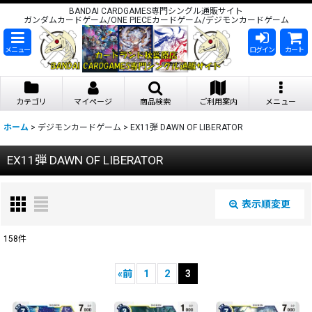
BANDAI CARDGAMES専門シングル通販サイト
ガンダムカードゲーム/ONE PIECEカードゲーム/デジモンカードゲーム
メニュー
ログイン
カート
カテゴリ
マイページ
商品検索
ご利用案内
メニュー
ホーム
>
デジモンカードゲーム
>
EX11弾 DAWN OF LIBERATOR
EX11弾 DAWN OF LIBERATOR
表示順変更
閉じる
158
件
表示数
:
«
前
1
2
3
在庫あり