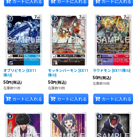
カートに入れる
カートに入れる
カートに入れる
オブリビモン
[
EX11
モッキンバーモン
[
EX11
ラウドモン
[
EX11弾/U
]
弾/U
]
弾/U
]
50
(税込)
円
50
50
(税込)
(税込)
円
円
在庫数95枚
在庫数91枚
在庫数93枚
カートに入れる
カートに入れる
カートに入れる