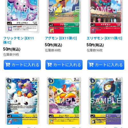
フリックモン
[
EX11
アグモン
[
EX11弾/C
]
エリザモン
[
EX11弾/C
]
弾/C
]
50
50
(税込)
(税込)
円
円
50
(税込)
円
在庫数48枚
在庫数96枚
在庫数99枚
カートに入れる
カートに入れる
カートに入れる