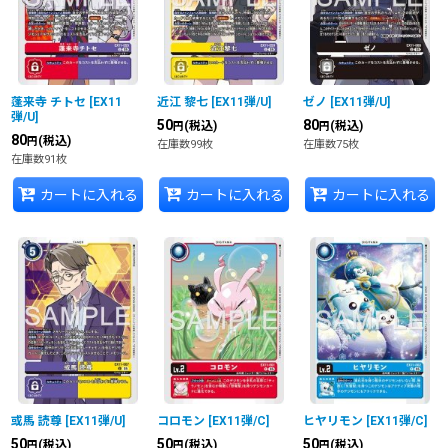
蓬来寺 チトセ
[
EX11
近江 黎七
[
EX11弾/U
]
ゼノ
[
EX11弾/U
]
弾/U
]
50
80
(税込)
(税込)
円
円
80
(税込)
円
在庫数99枚
在庫数75枚
在庫数91枚
カートに入れる
カートに入れる
カートに入れる
或馬 読尊
[
EX11弾/U
]
コロモン
[
EX11弾/C
]
ヒヤリモン
[
EX11弾/C
]
50
50
50
(税込)
(税込)
(税込)
円
円
円