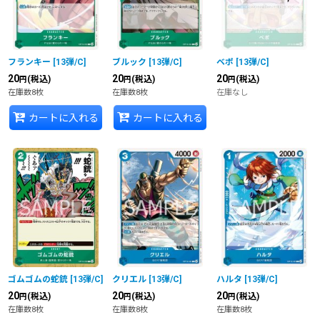
フランキー
[
13弾/C
]
ブルック
[
13弾/C
]
ベポ
[
13弾/C
]
20
20
20
(税込)
(税込)
(税込)
円
円
円
在庫数8枚
在庫数8枚
在庫なし
カートに入れる
カートに入れる
ゴムゴムの蛇銃
[
13弾/C
]
クリエル
[
13弾/C
]
ハルタ
[
13弾/C
]
20
20
20
(税込)
(税込)
(税込)
円
円
円
在庫数8枚
在庫数8枚
在庫数8枚