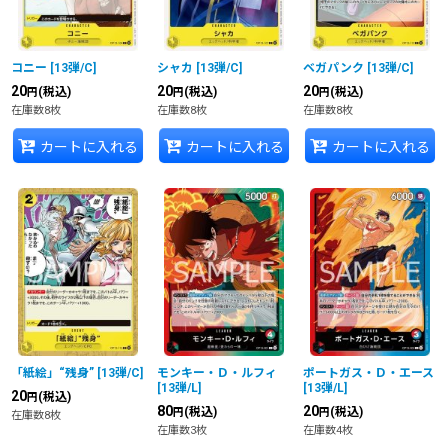
コニー
[
13弾/C
]
シャカ
[
13弾/C
]
ベガパンク
[
13弾/C
]
20
20
20
(税込)
(税込)
(税込)
円
円
円
在庫数8枚
在庫数8枚
在庫数8枚
カートに入れる
カートに入れる
カートに入れる
「紙絵」“残身”
[
13弾/C
]
モンキー・Ｄ・ルフィ
ポートガス・Ｄ・エース
[
13弾/L
]
[
13弾/L
]
20
(税込)
円
80
20
(税込)
(税込)
円
円
在庫数8枚
在庫数3枚
在庫数4枚