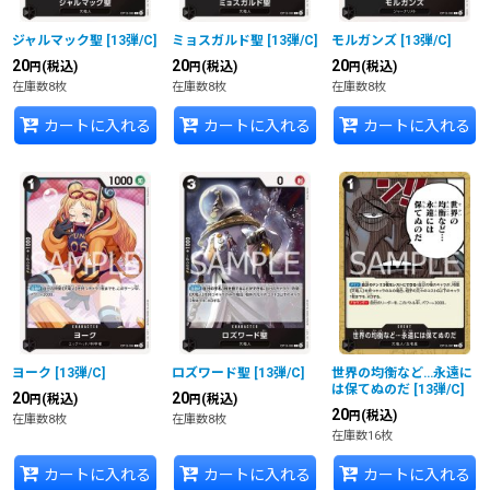
ジャルマック聖
[
13弾/C
]
ミョスガルド聖
[
13弾/C
]
モルガンズ
[
13弾/C
]
20
20
20
(税込)
(税込)
(税込)
円
円
円
在庫数8枚
在庫数8枚
在庫数8枚
カートに入れる
カートに入れる
カートに入れる
ヨーク
[
13弾/C
]
ロズワード聖
[
13弾/C
]
世界の均衡など…永遠に
は保てぬのだ
[
13弾/C
]
20
20
(税込)
(税込)
円
円
20
(税込)
円
在庫数8枚
在庫数8枚
在庫数16枚
カートに入れる
カートに入れる
カートに入れる