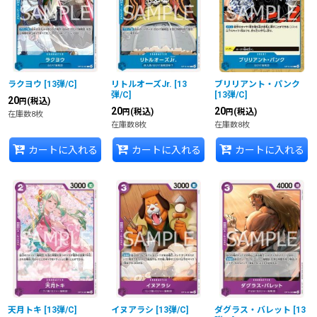
ラクヨウ
[
13弾/C
]
リトルオーズJr.
[
13
ブリリアント・パンク
弾/C
]
[
13弾/C
]
20
(税込)
円
20
20
(税込)
(税込)
円
円
在庫数8枚
在庫数8枚
在庫数8枚
カートに入れる
カートに入れる
カートに入れる
天月トキ
[
13弾/C
]
イヌアラシ
[
13弾/C
]
ダグラス・バレット
[
13