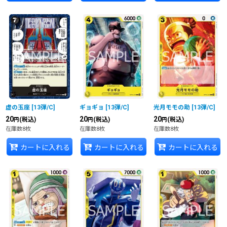
虚の玉座
[
13弾/C
]
ギョギョ
[
13弾/C
]
光月モモの助
[
13弾/C
]
20
20
20
(税込)
(税込)
(税込)
円
円
円
在庫数8枚
在庫数8枚
在庫数8枚
カートに入れる
カートに入れる
カートに入れる