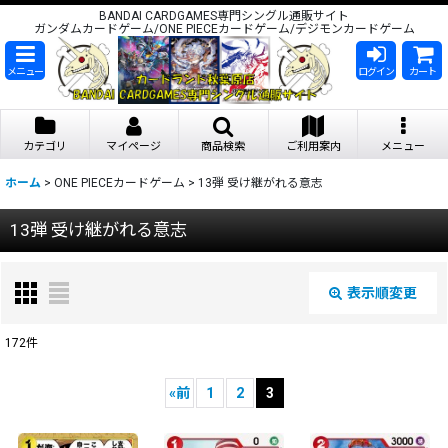
BANDAI CARDGAMES専門シングル通販サイト
ガンダムカードゲーム/ONE PIECEカードゲーム/デジモンカードゲーム
メニュー
ログイン
カート
カテゴリ
マイページ
商品検索
ご利用案内
メニュー
ホーム
>
ONE PIECEカードゲーム
>
13弾 受け継がれる意志
13弾 受け継がれる意志
表示順変更
閉じる
172
件
表示数
:
«
前
1
2
3
在庫あり