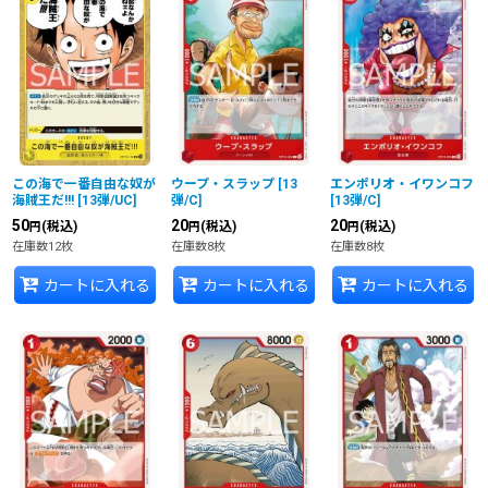
並び順
:
絞り込む
この海で一番自由な奴が
ウープ・スラップ
[
13
エンポリオ・イワンコフ
海賊王だ!!!
[
13弾/UC
]
弾/C
]
[
13弾/C
]
50
20
20
(税込)
(税込)
(税込)
円
円
円
在庫数12枚
在庫数8枚
在庫数8枚
カートに入れる
カートに入れる
カートに入れる