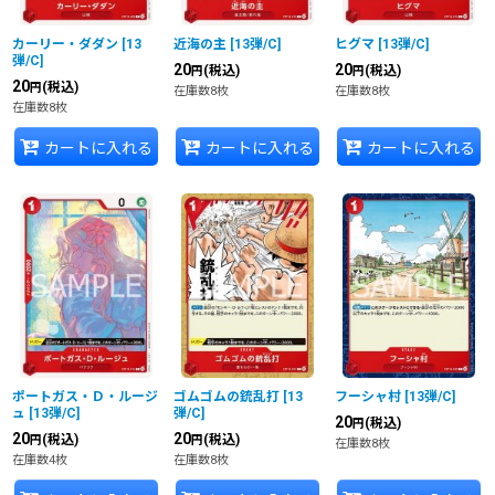
カーリー・ダダン
[
13
近海の主
[
13弾/C
]
ヒグマ
[
13弾/C
]
弾/C
]
20
20
(税込)
(税込)
円
円
20
(税込)
円
在庫数8枚
在庫数8枚
在庫数8枚
カートに入れる
カートに入れる
カートに入れる
ポートガス・Ｄ・ルージ
ゴムゴムの銃乱打
[
13
フーシャ村
[
13弾/C
]
ュ
[
13弾/C
]
弾/C
]
20
(税込)
円
20
20
(税込)
(税込)
円
円
在庫数8枚
在庫数4枚
在庫数8枚