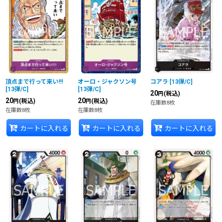
頂点まで行って来い!!!
オーロ・ジャクソン号
コアラ
[
13弾/C
]
[
13弾/C
]
[
13弾/C
]
20
(税込)
円
20
20
(税込)
(税込)
円
円
在庫数8枚
在庫数8枚
在庫数8枚
カートに入れる
カートに入れる
カートに入れる